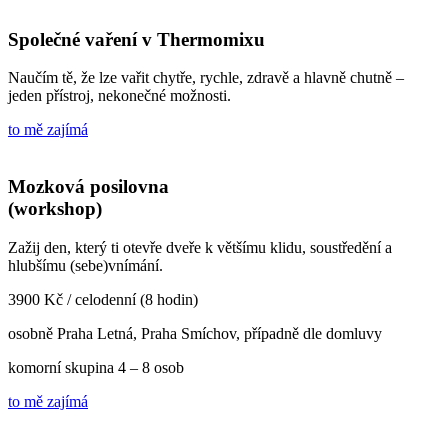
Společné vaření v Thermomixu
Naučím tě, že lze vařit chytře, rychle, zdravě a hlavně chutně –
jeden přístroj, nekonečné možnosti.
to mě zajímá
Mozková posilovna
(workshop)
Zažij den, který ti otevře dveře k většímu klidu, soustředění a
hlubšímu (sebe)vnímání.
3900 Kč / celodenní (8 hodin)
osobně Praha Letná, Praha Smíchov, případně dle domluvy
komorní skupina 4 – 8 osob
to mě zajímá